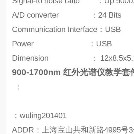
Signal-to noise ratio ：Up 5000:1
A/D converter ：24 Bits
Communication Interface：USB
Power ：USB
Dimension ： 12x8.5x5.
900-1700nm 红外光谱仪教学套件 
：
：wuling201401
ADDR：上海宝山共和新路4995号3